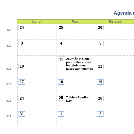
Agenda d
Lundi
Mardi
Mercredi
24
25
26
S9
3
4
5
S10
Journée violette :
11
pour lutter contre
les violences
10
12
faites aux femmes
S11
17
18
19
S12
Tolkien Reading
25
24
26
Day
S13
31
1
2
S14