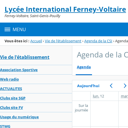
Panneau de gestion des cookies
Lycée International Ferney-Voltaire
Menu de la rubrique
Contenu
Ferney-Voltaire, Saint-Genis-Pouilly
MENU
Vous êtes ici :
Accueil
›
Vie de l'établissement
›
Agenda de la CSI
›
Agenda
Agenda de la C
Vie de l'établissement
Agenda
Association Sportive
Web radio
Aujourd’hui
ACTUALITES
lun.
12
mar
Clubs site SGP
Sur la
Clubs site FV
journée
Usage du numérique
STMG