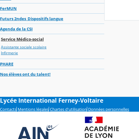
FerMUN
Futurs 2ndes_Dispositifs langue
Agenda de la CSI
Service Médico-social
Assistante sociale scolaire
Infirmerie
PHARE
Nos élèves ont du talent!
Lycée International Ferney-Voltaire
Contacts
Mentions légales
Chartes d'utilisation
Données personnelles