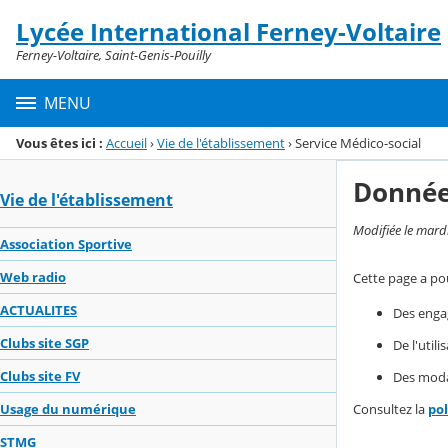
Panneau de gestion des cookies
Lycée International Ferney-Voltaire
Menu de la rubrique
Contenu
Ferney-Voltaire, Saint-Genis-Pouilly
MENU
Vous êtes ici :
Accueil
›
Vie de l'établissement
›
Service Médico-social
Donnée
Vie de l'établissement
Modifiée le mard
Association Sportive
Web radio
Cette page a pou
ACTUALITES
Des enga
Clubs site SGP
De l'util
Clubs site FV
Des modal
Consultez la
po
Usage du numérique
STMG