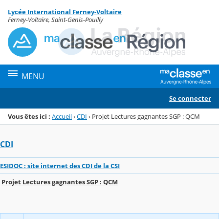
Panneau de gestion des cookies
Lycée International Ferney-Voltaire
Menu de la rubrique
Contenu
Ferney-Voltaire, Saint-Genis-Pouilly
MENU
Se connecter
Vous êtes ici :
Accueil
›
CDI
›
Projet Lectures gagnantes SGP : QCM
CDI
ESIDOC : site internet des CDI de la CSI
Projet Lectures gagnantes SGP : QCM