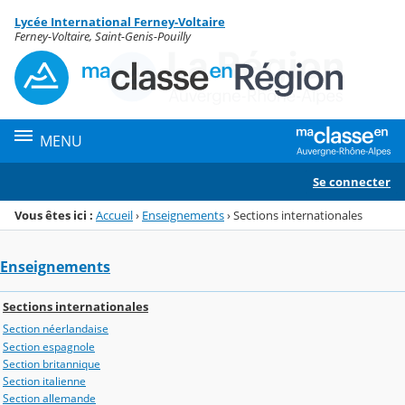
Panneau de gestion des cookies
Lycée International Ferney-Voltaire
Menu de la rubrique
Contenu
Ferney-Voltaire, Saint-Genis-Pouilly
MENU
Se connecter
Vous êtes ici :
Accueil
›
Enseignements
›
Sections internationales
Enseignements
Sections internationales
Section néerlandaise
Section espagnole
Section britannique
Section italienne
Section allemande