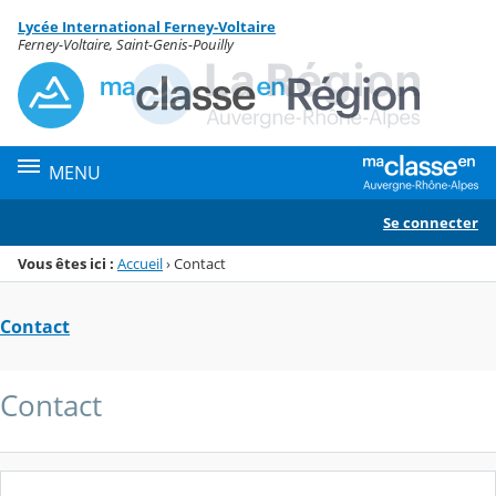
Panneau de gestion des cookies
Lycée International Ferney-Voltaire
Menu de la rubrique
Contenu
Ferney-Voltaire, Saint-Genis-Pouilly
MENU
Se connecter
Vous êtes ici :
Accueil
›
Contact
Contact
Contact