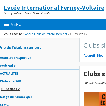
Panneau de gestion des cookies
Lycée International Ferney-Voltaire
Menu de la rubrique
Contenu
Ferney-Voltaire, Saint-Genis-Pouilly
MENU
Vous êtes ici :
Accueil
›
Vie de l'établissement
›
Clubs site FV
Clubs si
Vie de l'établissement
Accueil
Blog
Association Sportive
Web radio
Clubs s
ACTUALITES
Clubs site SGP
Par Julie Anquez,
Clubs site FV
Usage du numérique
STMG