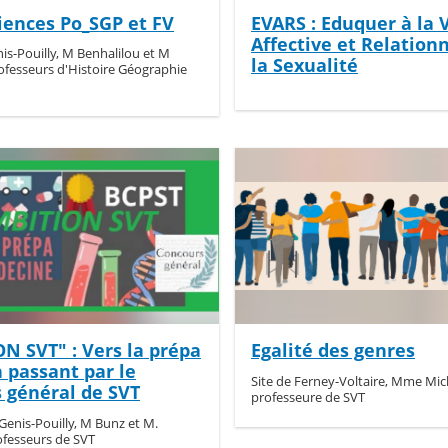
iences Po_SGP et FV
EVARS : Eduquer à la 
Affective et Relationn
nis-Pouilly, M Benhalilou et M
la Sexualité
ofesseurs d'Histoire Géographie
N SVT" : Vers la prépa
Egalité des genres
 passant par le
Site de Ferney-Voltaire, Mme Mic
 général de SVT
professeure de SVT
-Genis-Pouilly, M Bunz et M.
ofesseurs de SVT