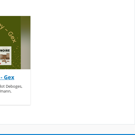
 - Gex
ndot Deboges,
ffmann,