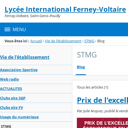
Panneau de gestion des cookies
Lycée International Ferney-Voltaire
Menu de la rubrique
Contenu
Ferney-Voltaire, Saint-Genis-Pouilly
MENU
Vous êtes ici :
Accueil
›
Vie de l'établissement
›
STMG
›
Blog
STMG
Vie de l'établissement
Blog
Association Sportive
Web radio
Tous les articles (1)
ACTUALITES
Prix de l'exc
Clubs site SGP
Clubs site FV
Par Julie Anquez, publié le ven
Usage du numérique
STMG