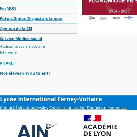
FerMUN
Futurs 2ndes_Dispositifs langue
Agenda de la CSI
Service Médico-social
Assistante sociale scolaire
Infirmerie
PHARE
Nos élèves ont du talent!
Lycée International Ferney-Voltaire
Contacts
Mentions légales
Chartes d'utilisation
Données personnelles