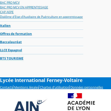
BAC PRO MCV
BAC PRO MCV EN APPRENTISSAGE
CAP AEPE
Diplôme d'Etat d'Auxiliaire de Puériculture en apprentissage
Italien
Offres de formation
Baccalauréat
LLCE Espagnol
BTS TOURISME
Lycée International Ferney-Voltaire
Contacts
Mentions légales
Chartes d'utilisation
Données personnelles