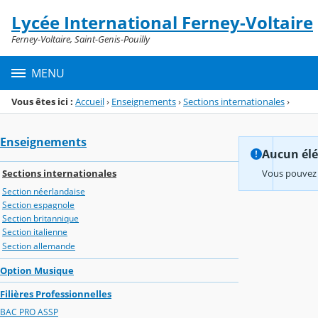
Panneau de gestion des cookies
Lycée International Ferney-Voltaire
Menu de la rubrique
Contenu
Ferney-Voltaire, Saint-Genis-Pouilly
MENU
Vous êtes ici :
Accueil
›
Enseignements
›
Sections internationales
›
Enseignements
Aucun élém
Sections internationales
Vous pouvez 
Section néerlandaise
Section espagnole
Section britannique
Section italienne
Section allemande
Option Musique
Filières Professionnelles
BAC PRO ASSP