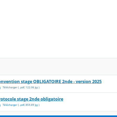
onvention stage OBLIGATOIRE 2nde - version 2025
Télécharger
( .
pdf
,
122.06
ko
)
rotocole stage 2nde obligatoire
Télécharger
( .
pdf
,
859.89
ko
)