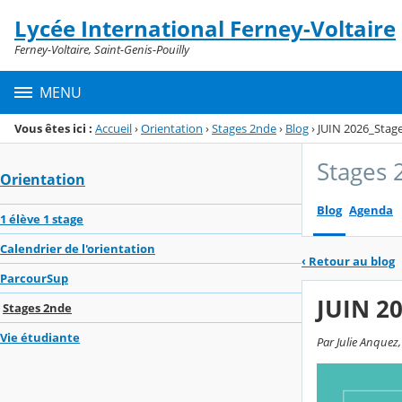
Panneau de gestion des cookies
Lycée International Ferney-Voltaire
Menu de la rubrique
Contenu
Ferney-Voltaire, Saint-Genis-Pouilly
MENU
Vous êtes ici :
Accueil
›
Orientation
›
Stages 2nde
›
Blog
›
JUIN 2026_Stag
Stages 
Orientation
Blog
Agenda
1 élève 1 stage
Calendrier de l'orientation
‹
Retour au blog
ParcourSup
JUIN 2
Stages 2nde
Vie étudiante
Par Julie Anquez