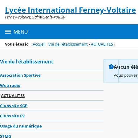
Panneau de gestion des cookies
Lycée International Ferney-Voltaire
Menu de la rubrique
Contenu
Ferney-Voltaire, Saint-Genis-Pouilly
MENU
Vous êtes ici :
Accueil
›
Vie de l'établissement
›
ACTUALITES
›
Vie de l'établissement
Aucun élém
Association Sportive
Vous pouvez 
Web radio
ACTUALITES
Clubs site SGP
Clubs site FV
Usage du numérique
STMG