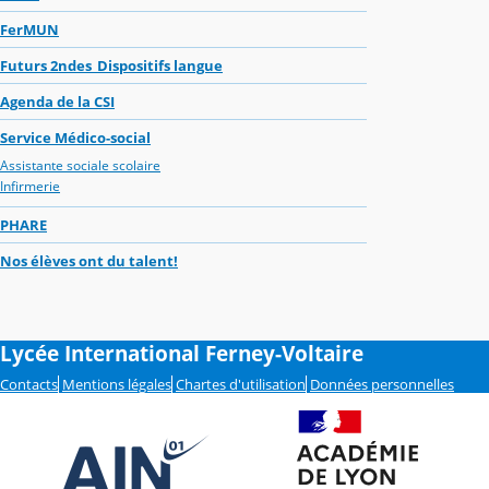
FerMUN
Futurs 2ndes_Dispositifs langue
Agenda de la CSI
Service Médico-social
Assistante sociale scolaire
Infirmerie
PHARE
Nos élèves ont du talent!
Lycée International Ferney-Voltaire
Contacts
Mentions légales
Chartes d'utilisation
Données personnelles