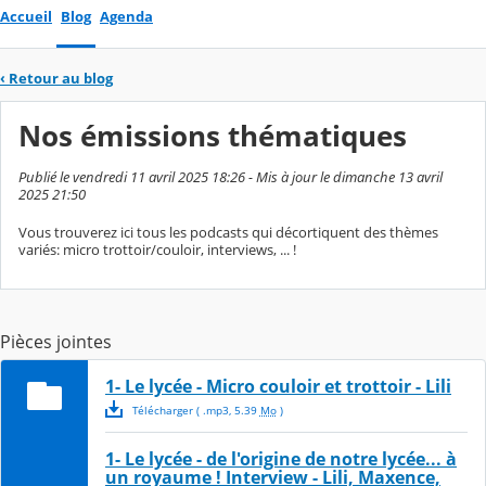
Accueil
Blog
Agenda
‹
Retour au blog
Nos émissions thématiques
Publié le vendredi 11 avril 2025 18:26 - Mis à jour le dimanche 13 avril
2025 21:50
Vous trouverez ici tous les podcasts qui décortiquent des thèmes
variés: micro trottoir/couloir, interviews, ... !
Pièces jointes
1- Le lycée - Micro couloir et trottoir - Lili
Télécharger
( .
mp3
,
5.39
Mo
)
1- Le lycée - de l'origine de notre lycée... à
un royaume ! Interview - Lili, Maxence,