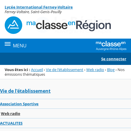
Panneau de gestion des cookies
Lycée International Ferney-Voltaire
Menu de la rubrique
Contenu
Ferney-Voltaire, Saint-Genis-Pouilly
MENU
Se connecter
Vous êtes ici :
Accueil
›
Vie de l'établissement
›
Web radio
›
Blog
›
Nos
émissions thématiques
Vie de l'établissement
Association Sportive
Web radio
ACTUALITES