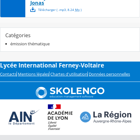
Jonas
Télécharger
( .
mp3
,
8.24
Mo
)
Catégories
émission thématique
Lycée International Ferney-Voltaire
Contacts
Mentions légales
Chartes d'utilisation
Données personnelles