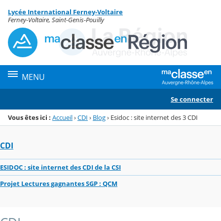
Panneau de gestion des cookies
Lycée International Ferney-Voltaire
Menu de la rubrique
Contenu
Ferney-Voltaire, Saint-Genis-Pouilly
MENU
Se connecter
Vous êtes ici :
Accueil
›
CDI
›
Blog
›
Esidoc : site internet des 3 CDI
CDI
ESIDOC : site internet des CDI de la CSI
Projet Lectures gagnantes SGP : QCM