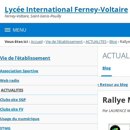
Panneau de gestion des cookies
Lycée International Ferney-Voltaire
Menu de la rubrique
Contenu
Ferney-Voltaire, Saint-Genis-Pouilly
MENU
Vous êtes ici :
Accueil
›
Vie de l'établissement
›
ACTUALITES
›
Blog
›
Rally
ACTUAL
Vie de l'établissement
Blog
Association Sportive
Web radio
‹
Retour au blog
ACTUALITES
Rallye
Clubs site SGP
Clubs site FV
Par LAURENCE MAI
Usage du numérique
STMG