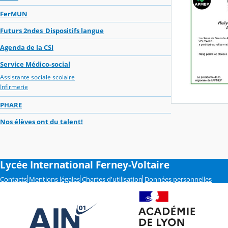
FerMUN
Futurs 2ndes_Dispositifs langue
Agenda de la CSI
Service Médico-social
Assistante sociale scolaire
Infirmerie
PHARE
Nos élèves ont du talent!
Lycée International Ferney-Voltaire
Contacts
Mentions légales
Chartes d'utilisation
Données personnelles